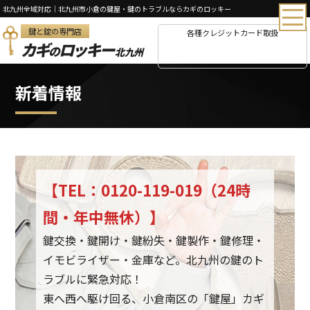
北九州全域対応｜北九州市小倉の鍵屋・鍵のトラブルならカギのロッキー
鍵と錠の専門店
各種クレジットカード取扱
カギ
ロッキー
の
北九州
新着情報
【TEL：0120-119-019（24時
間・年中無休）】
鍵交換・鍵開け・鍵紛失・鍵製作・鍵修理・
イモビライザー・金庫など。北九州の鍵のト
ラブルに緊急対応！
東へ西へ駆け回る、小倉南区の「鍵屋」カギ