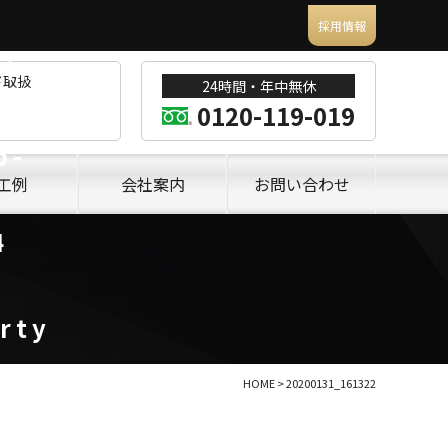
採用情報
 in
ド取扱
24時間・年中無休
0120-119-019
p-
工例
会社案内
お問い合わせ
4
rty
HOME
>
20200131_161322