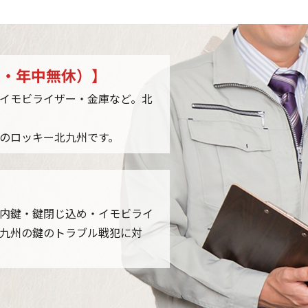
ble.com/public_html/wp/w
ent/themes/kagi-
ble_WP/single.php
on line
4時間・年中無休）】
イモビライザー・金庫など。北
のロッキー北九州です。
内鍵・鍵閉じ込め・イモビライ
九州の鍵のトラブル戦犯に対