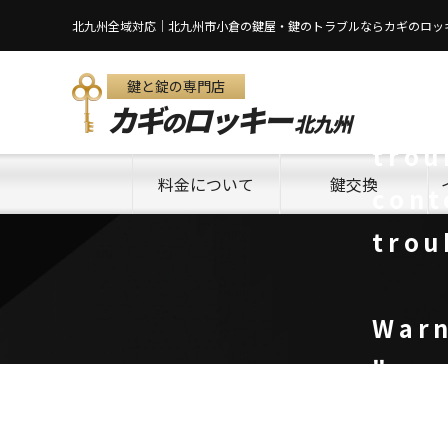
北九州全域対応｜北九州市小倉の鍵屋・鍵のトラブルならカギのロッ
War
鍵と錠の専門店
/hom
カギ
ロッキー
の
北九州
trou
料金について
鍵交換
cont
trou
War
"nam
/hom