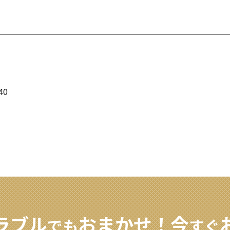
40
ラブル
おまかせ！
今
でも
すぐ