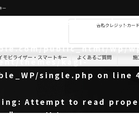
キー
ning
: Undefined array key 0
各種クレジットカー
e/sanzen001/kagi-
ble.com/public_html/wp/w
イモビライザー・スマートキー
よくあるご質問
施
ent/themes/kagi-
ble_WP/single.php
on line
ning
: Attempt to read prope
e" on null in
e/sanzen001/kagi-